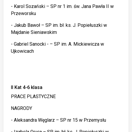
- Karol Sozański – SP nr 1 im. św. Jana Pawła II w
Przeworsku
- Jakub Bawoł – SP im. bł. ks. J. Popiełuszki w
Majdanie Sieniawskim
- Gabriel Sanocki - – SP im. A. Mickiewicza w
Ujkowicach
II Kat 4-6 klasa
PRACE PLASTYCZNE
NAGRODY
- Aleksandra Węglarz – SP nr 15 w Przemysłu
- Izabela Gruca – SP im. bł. ks. J. Popiełuszki w