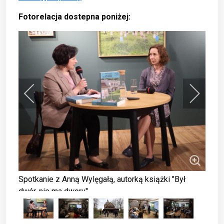
Fotorelacja dostepna poniżej:
Spotkanie z Anną Wylęgałą, autorką książki "Był
dwór, nie ma dworu"