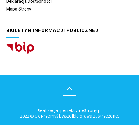
Deklaracja Dostępności
Mapa Strony
BIULETYN INFORMACJI PUBLICZNEJ
Realizacja:
perfekcyjneStrony.pl
2022 © CK Przemyśl. Wszelkie prawa zastrzeżone.
Ta witryna wykorzystuje pliki cookie. Są
one niezbędne do tego, aby jak